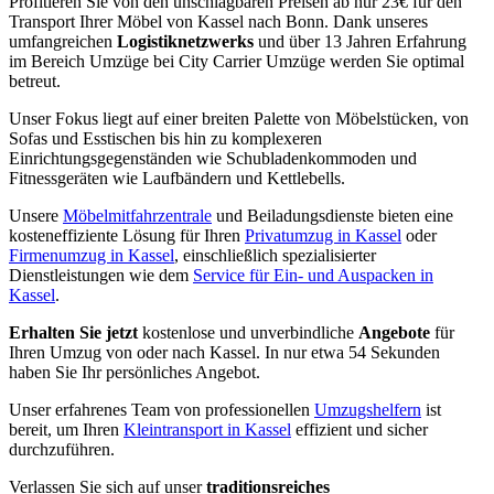
Profitieren Sie von den unschlagbaren Preisen ab nur 23€ für den
Transport Ihrer Möbel von Kassel nach Bonn. Dank unseres
umfangreichen
Logistiknetzwerks
und über 13 Jahren Erfahrung
im Bereich Umzüge bei City Carrier Umzüge werden Sie optimal
betreut.
Unser Fokus liegt auf einer breiten Palette von Möbelstücken, von
Sofas und Esstischen bis hin zu komplexeren
Einrichtungsgegenständen wie Schubladenkommoden und
Fitnessgeräten wie Laufbändern und Kettlebells.
Unsere
Möbelmitfahrzentrale
und Beiladungsdienste bieten eine
kosteneffiziente Lösung für Ihren
Privatumzug in Kassel
oder
Firmenumzug in Kassel
, einschließlich spezialisierter
Dienstleistungen wie dem
Service für Ein- und Auspacken in
Kassel
.
Erhalten Sie jetzt
kostenlose und unverbindliche
Angebote
für
Ihren Umzug von oder nach Kassel. In nur etwa 54 Sekunden
haben Sie Ihr persönliches Angebot.
Unser erfahrenes Team von professionellen
Umzugshelfern
ist
bereit, um Ihren
Kleintransport in Kassel
effizient und sicher
durchzuführen.
Verlassen Sie sich auf unser
traditionsreiches