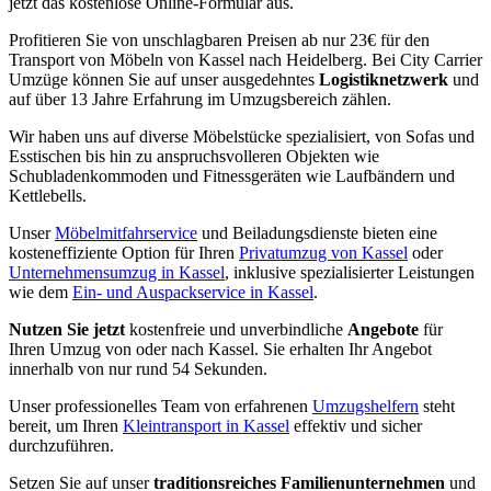
jetzt das kostenlose Online-Formular aus.
Profitieren Sie von unschlagbaren Preisen ab nur 23€ für den
Transport von Möbeln von Kassel nach Heidelberg. Bei City Carrier
Umzüge können Sie auf unser ausgedehntes
Logistiknetzwerk
und
auf über 13 Jahre Erfahrung im Umzugsbereich zählen.
Wir haben uns auf diverse Möbelstücke spezialisiert, von Sofas und
Esstischen bis hin zu anspruchsvolleren Objekten wie
Schubladenkommoden und Fitnessgeräten wie Laufbändern und
Kettlebells.
Unser
Möbelmitfahrservice
und Beiladungsdienste bieten eine
kosteneffiziente Option für Ihren
Privatumzug von Kassel
oder
Unternehmensumzug in Kassel
, inklusive spezialisierter Leistungen
wie dem
Ein- und Auspackservice in Kassel
.
Nutzen Sie jetzt
kostenfreie und unverbindliche
Angebote
für
Ihren Umzug von oder nach Kassel. Sie erhalten Ihr Angebot
innerhalb von nur rund 54 Sekunden.
Unser professionelles Team von erfahrenen
Umzugshelfern
steht
bereit, um Ihren
Kleintransport in Kassel
effektiv und sicher
durchzuführen.
Setzen Sie auf unser
traditionsreiches Familienunternehmen
und